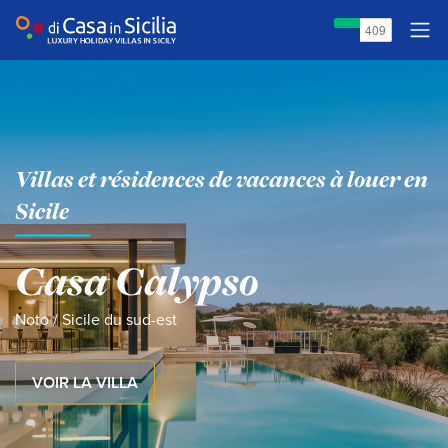
Villas et résidences de vacances à louer en
Sicile
Casa Calypso
Noto
/ Sicile du sud-est
VOIR LA VILLA