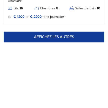
extérieurs
Lits
16
Chambres
8
Salles de bain
10
Tipo prezzo:
dé
€ 1200
à
€ 2200
prix journalier
AFFICHEZ LES AUTRES