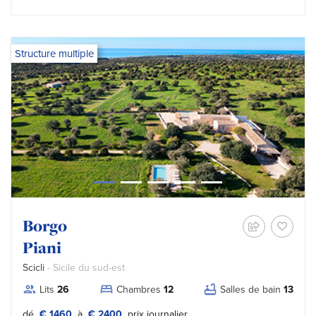
Structure multiple
Borgo
Piani
Scicli
- Sicile du sud-est
Lits
26
Chambres
12
Salles de bain
13
Tipo prezzo:
dé
€ 1460
à
€ 2400
prix journalier