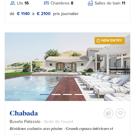
Lits
16
Chambres
8
Salles de bain
11
Tipo prezzo:
dé
€ 1140
à
€ 2100
prix journalier
NEW ENTRY
Chabada
Buseto Palizzolo
- Sicile de l’ouest
Résidence exclusive avec piscine - Grands espaces intérieurs et