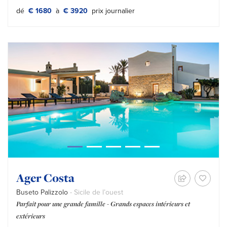
Tipo prezzo:
dé
€ 1680
à
€ 3920
prix journalier
Ager Costa
Buseto Palizzolo
- Sicile de l’ouest
Parfait pour une grande famille - Grands espaces intérieurs et
extérieurs