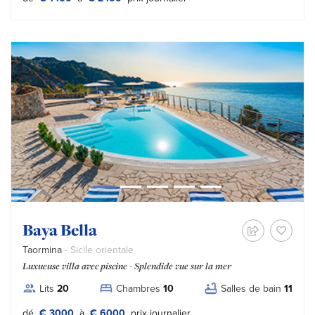
Baya Bella
Taormina
- Sicile orientale
Luxueuse villa avec piscine - Splendide vue sur la mer
Lits
20
Chambres
10
Salles de bain
11
Tipo prezzo:
dé
€ 3000
à
€ 6000
prix journalier