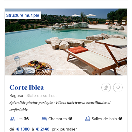
Structure multiple
Corte Iblea
Ragusa
- Sicile du sud-est
Splendide piscine partagée - Pièces intérieures accueillantes et
confortable
Lits
36
Chambres
16
Salles de bain
16
Tipo prezzo:
dé
€ 1388
à
€ 2146
prix journalier