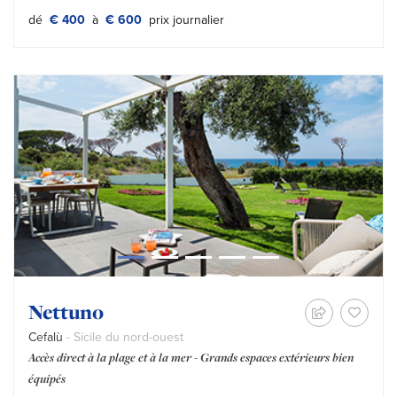
Tipo prezzo:
dé
€ 400
à
€ 600
prix journalier
Nettuno
Cefalù
- Sicile du nord-ouest
Accès direct à la plage et à la mer - Grands espaces extérieurs bien
équipés