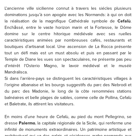
L'ancienne ville sicilienne connut à travers les siécles plusieurs
dominations jusqu’à son apogée avec les Normands: à qui on doit
la réalisation de la magnifique Cathédrale symbole de
Cefalù
.
Enchȃssé, entre le vaste horizon marin et la Fortesse, le Dôme
domine sur le centre hitorique médiévale avec ses ruelles
caractéristiques animées par nombreuses cafès, restaurants et
boutiques d’artisanat local. Une ascension de La Rocca présente
tout un défi mais est un must absolu et puis en passant par le
Temple de Diane les vues son spectaculaires, ne présente pas peu
d'intérêt l'Osterio Magno, le lavoir médiéval et le muséè
Mandralisca.
Si dans l’arrière-pays se distinguent les caractéristiques villages à
l’origine albanaise et les bourgs suggestifs du parc des Nebrodi et
du parc des Madonie, le long de la côte renommées stations
balnéaires et belle plages de sables, comme celle de Pollina, Cefalù
et Baletrate, ils attirent les visitateurs.
En moins d’une heure de Cefalù, au pied du mont Pellegrino, se
dresse
Palermo
, la capitale régionale de la Sicile, qui renferme une
infinité de monuments extraordinaires. Un patrimoine artistique et
architectural qui va des palais et résidences arabo-normande aux