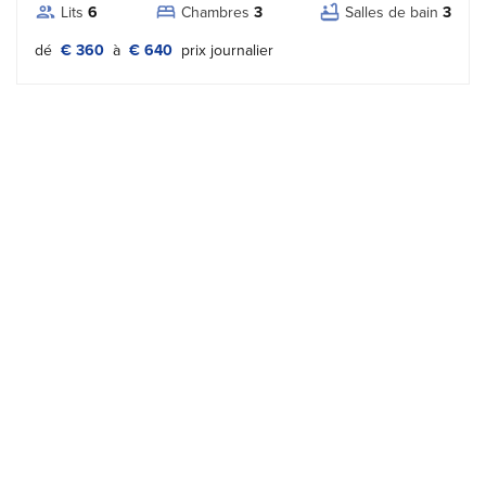
Lits
6
Chambres
3
Salles de bain
3
Tipo prezzo:
dé
€ 360
à
€ 640
prix journalier