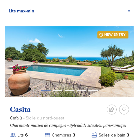
Ordina i risultati per
NEW ENTRY
Casita
Cefalù
- Sicile du nord-ouest
Charmante maison de campagne - Splendide situation panoramique
Lits
6
Chambres
3
Salles de bain
3