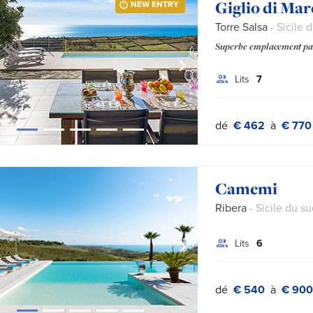
Giglio di Mar
NEW ENTRY
Torre Salsa
- Sicile 
Superbe emplacement pan
Lits
7
dé
€ 462
à
€ 770
Camemi
Ribera
- Sicile du su
Lits
6
dé
€ 540
à
€ 900