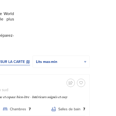
se World
le plus
réparez-
Ordina i risultati per
 SUR LA CARTE
u sud
e et espace bien-être - Intérieurs soignés et cosy
Chambres
7
Salles de bain
7