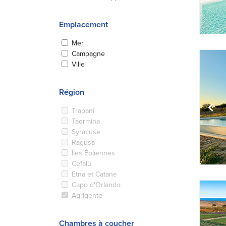
Emplacement
Mer
Campagne
Ville
Région
Trapani
Taormina
Syracuse
Ragusa
Îles Éoliennes
Cefalù
Etna et Catane
Capo d'Orlando
Agrigente
Chambres à coucher