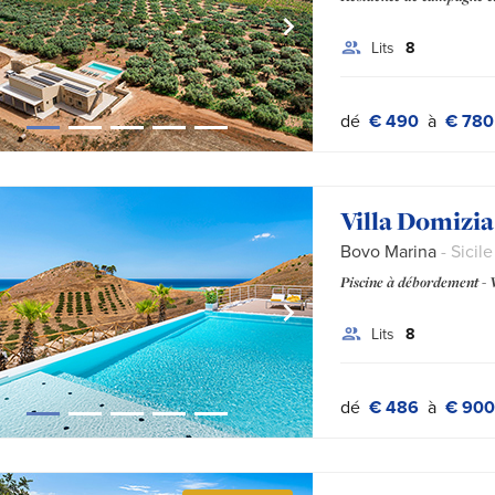
Lits
8
dé
€ 490
à
€ 780
Villa Domizia
Bovo Marina
- Sicil
Piscine à débordement - V
Lits
8
dé
€ 486
à
€ 900