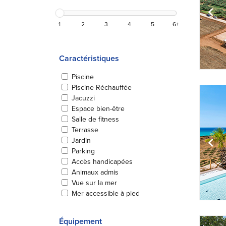
1
2
3
4
5
6+
Caractéristiques
Piscine
Piscine Réchauffée
Jacuzzi
Espace bien-être
Salle de fitness
Terrasse
Jardin
Parking
Accès handicapées
Animaux admis
Vue sur la mer
Mer accessible à pied
Équipement