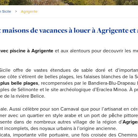
 Sicile
>
Agrigente
et maisons de vacances à louer à Agrigente et
 avec piscine à Agrigente
et aux alentours pour decouvrir les me
Sicile offre de vastes étendues de sable doré et d’importan
e côte s’étirent de belles plages, les falaises blanches de la S
 plus belle plages
, recompensées par le Bandiera-Blu-Drapeau 
emples de Sélinonte et le site archéologique d’Eraclea Minoa. À p
e de la rivière Belice.
male. Aussi célèbre pour son Carnaval que pour l’artisanat en cé
a mer avec un quartier en style arabe et un port de pȇche pittor
résente dans de nombreux autres village de la région d’
Agrige
t incomplets, des noyaux urbains à l’origine ancienne.
cata, importante ville portuaire, une fois croisée des Chemins