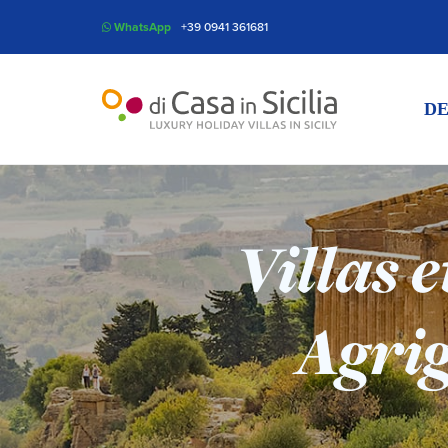
WhatsApp
+39 0941 361681
DE
Villas 
Agrig