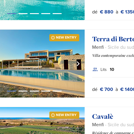
dé
€ 880
à
€ 135
Terra di Bert
NEW ENTRY
Menfi
- Sicile du su
Villa contemporaine exclus
Lits
10
dé
€ 700
à
€ 140
Cavalè
NEW ENTRY
Menfi
- Sicile du su
Résidence de campagne ex