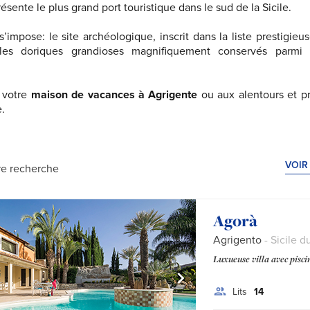
sente le plus grand port touristique dans le sud de la Sicile.
s’impose: le site archéologique, inscrit dans la liste prestigieu
les doriques grandioses magnifiquement conservés parmi 
u votre
maison de vacances à Agrigente
ou aux alentours et p
.
herche :
VOIR
re recherche
Agorà
Agrigento
- Sicile d
Luxueuse villa avec piscin
Lits
14