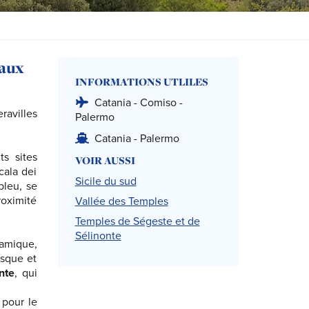
 aux
INFORMATIONS UTLILES
Catania - Comiso -
ravilles
Palermo
Catania - Palermo
ts sites
VOIR AUSSI
cala dei
Sicile du sud
bleu, se
roximité
Vallée des Temples
Temples de Ségeste et de
Sélinonte
ramique,
esque et
nte
, qui
 pour le