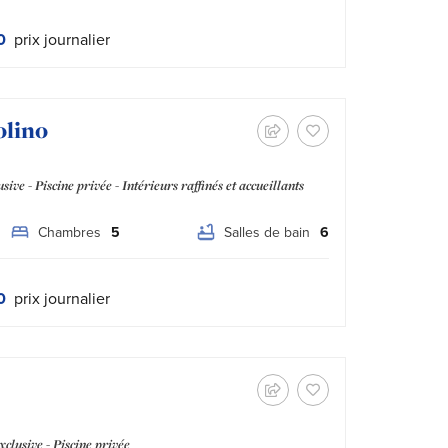
Tipo prezzo:
0
prix journalier
olino
d
ive - Piscine privée - Intérieurs raffinés et accueillants
Chambres
5
Salles de bain
6
Tipo prezzo:
0
prix journalier
d
clusive - Piscine privée