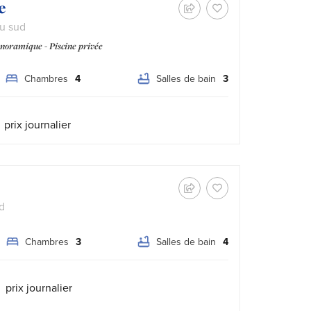
e
du sud
oramique - Piscine privée
Chambres
4
Salles de bain
3
Tipo prezzo:
prix journalier
d
Chambres
3
Salles de bain
4
Tipo prezzo:
prix journalier