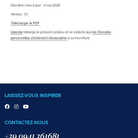
Dernière mise à jour : 4 mai 2026
Version: 13
Télécharger le PDF
iubenda
héberge le présent contenu et ne collecte que
les Données
personnelles strictement nécessaires
à sa fourniture.
LAISSEZ-VOUS INSPIRER
CONTACTEZ-NOUS
+39 0941 361681