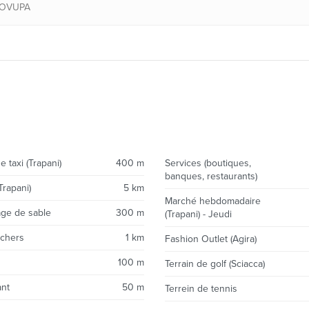
COVUPA
e taxi (Trapani)
400 m
Services (boutiques,
banques, restaurants)
Trapani)
5 km
Marché hebdomadaire
age de sable
300 m
(Trapani) - Jeudi
ochers
1 km
Fashion Outlet (Agira)
100 m
Terrain de golf (Sciacca)
ant
50 m
Terrein de tennis