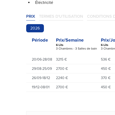
Éléctricité
PRIX
TERMES D'UTILISATION
CONDITIONS 
2026
Période
Prix/Semaine
Prix/J
6 Lits
6 Lits
3 Chambres - 3 Salles de bain
3 Chambre
20/06-28/08
3215 €
536 €
29/08-25/09
2700 €
450 €
26/09-18/12
2240 €
370 €
19/12-08/01
2700 €
450 €