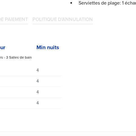
Serviettes de plage: 1 éch
DE PAIEMENT
POLITIQUE D’ANNULATION
our
Min nuits
s - 3 Salles de bain
4
4
4
4