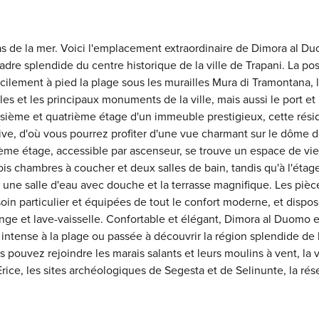
s de la mer. Voici l'emplacement extraordinaire de Dimora al D
dre splendide du centre historique de la ville de Trapani. La pos
cilement à pied la plage sous les murailles Mura di Tramontana, l
les et les principaux monuments de la ville, mais aussi le port et
oisième et quatrième étage d'un immeuble prestigieux, cette rés
ve, d'où vous pourrez profiter d'une vue charmant sur le dôme d
ième étage, accessible par ascenseur, se trouve un espace de vie
ois chambres à coucher et deux salles de bain, tandis qu'à l'étag
 une salle d'eau avec douche et la terrasse magnifique. Les pièc
oin particulier et équipées de tout le confort moderne, et dispo
-linge et lave-vaisselle. Confortable et élégant, Dimora al Duomo e
 intense à la plage ou passée à découvrir la région splendide de l
pouvez rejoindre les marais salants et leurs moulins à vent, la v
Erice, les sites archéologiques de Segesta et de Selinunte, la rés