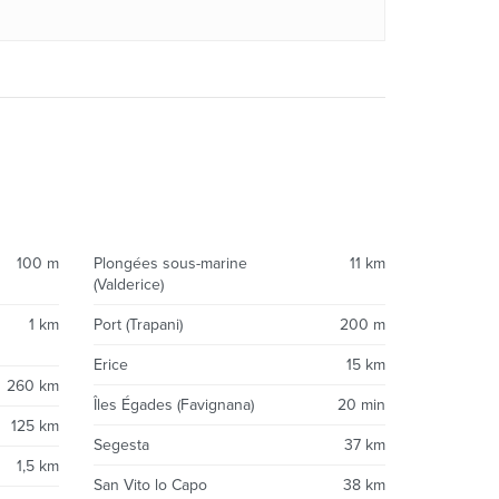
100 m
Plongées sous-marine
11 km
(Valderice)
1 km
Port (Trapani)
200 m
Erice
15 km
260 km
Îles Égades (Favignana)
20 min
125 km
Segesta
37 km
1,5 km
San Vito lo Capo
38 km