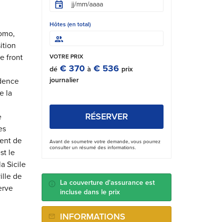
Hôtes (en total)
uomo,
ition
e front
VOTRE PRIX
€ 370
€ 536
dé
à
prix
journalier
idence
e la
RÉSERVER
e
es
sent de
Avant de soumetre votre demande, vous pourrez
consulter un résumé des informations.
st le
a Sicile
ille de
La couverture d'assurance est
erve
incluse dans le prix
INFORMATIONS