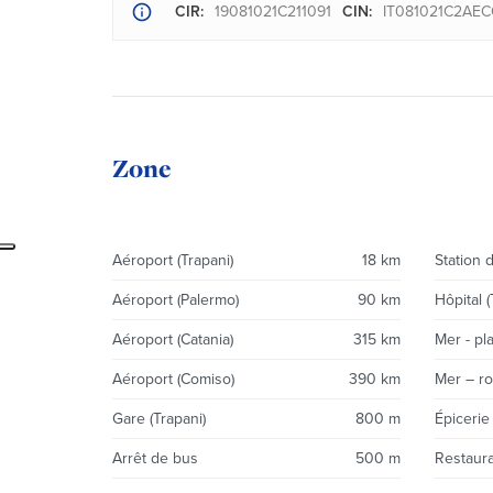
CIR:
19081021C211091
CIN:
IT081021C2AE
Zone
Aéroport (Trapani)
18 km
Station d
Aéroport (Palermo)
90 km
Hôpital (
Aéroport (Catania)
315 km
Mer - pl
Aéroport (Comiso)
390 km
Mer – r
Gare (Trapani)
800 m
Épicerie
Arrêt de bus
500 m
Restaur