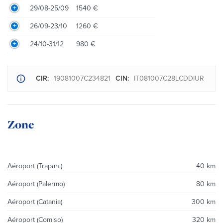
29/08-25/09
1540 €
26/09-23/10
1260 €
24/10-31/12
980 €
CIR:
19081007C234821
CIN:
IT081007C28LCDDIUR
Zone
Aéroport (Trapani)
40 km
Aéroport (Palermo)
80 km
Aéroport (Catania)
300 km
Aéroport (Comiso)
320 km