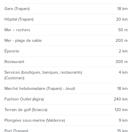
Gare (Trapani)
18 km
Hôpital (Trapani)
20 km
Mer – rochers
50 m
Mer - plage de sable
200 m
Épicerie
2 km
Restaurant
300 m
Services (boutiques, banques, restaurants)
4 km
(Custonaci)
Marché hebdomadaire (Trapani) - Jeudi
18 km
Fashion Outlet (Agira)
240 km
Terrain de golf (Sciacca)
120 km
Plongées sous-marine (Valderice)
9 km
Port (Trapani)
15 km