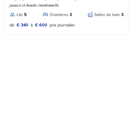
jacuzzi et douche émotionnelle
Lits
5
Chambres
3
Salles de bain
3
Tipo prezzo:
dé
€ 340
à
€ 600
prix journalier