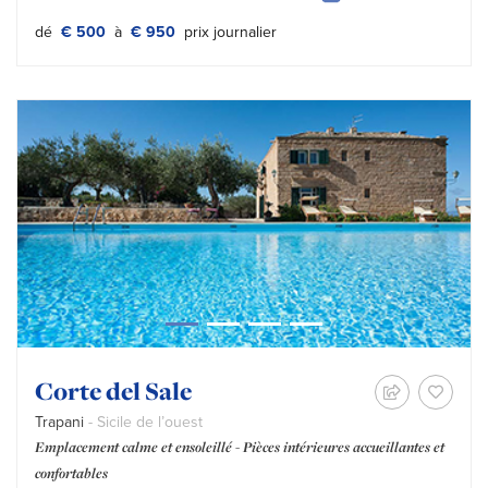
Tipo prezzo:
dé
€ 500
à
€ 950
prix journalier
Corte del Sale
Trapani
- Sicile de l’ouest
Emplacement calme et ensoleillé - Pièces intérieures accueillantes et
confortables