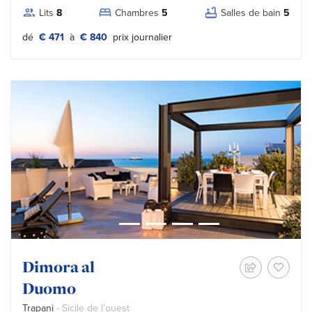
Lits
8
Chambres
5
Salles de bain
5
Tipo prezzo:
dé
€ 471
à
€ 840
prix journalier
Dimora al
Duomo
Trapani
- Sicile de l’ouest