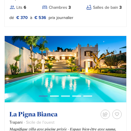
Lits
6
Chambres
3
Salles de bain
3
Tipo prezzo:
dé
€ 370
à
€ 536
prix journalier
La Pigna Bianca
Trapani
- Sicile de l’ouest
Magnifique villa avec piscine privée - Espace bien-être avec sauna,