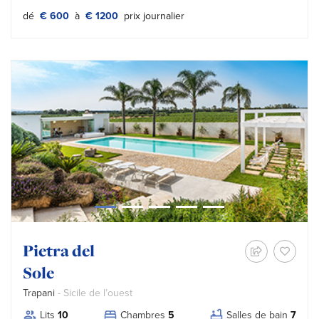
Tipo prezzo:
dé
€ 600
à
€ 1200
prix journalier
Pietra del
Sole
Trapani
- Sicile de l’ouest
Lits
10
Chambres
5
Salles de bain
7