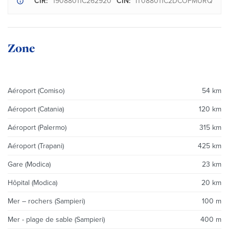
CIR:
19088011C262920
CIN:
IT088011C2DCOFMURQ
Zone
Aéroport (Comiso)
54 km
Aéroport (Catania)
120 km
Aéroport (Palermo)
315 km
Aéroport (Trapani)
425 km
Gare (Modica)
23 km
Hôpital (Modica)
20 km
Mer – rochers (Sampieri)
100 m
Mer - plage de sable (Sampieri)
400 m