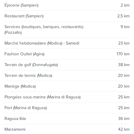
Épicerie (Sampieri)
2 km
Restaurant (Sampieri)
2,5 km
Services (boutiques, banques, restaurants)
9 km
(Pozzallo)
Marché hebdomadaire (Modica) - Samedi
23 km
Fashion Outlet (Agira)
170 km
Terrain de golf (Donnafugata)
38 km
Terrein de tennis (Modica)
20 km
Manège (Modica)
20 km
Plongées sous-marine (Marina di Ragusa)
25 km
Port (Marina di Ragusa)
25 km
Ragusa Ibla
36 km
Marzamemi
42 km