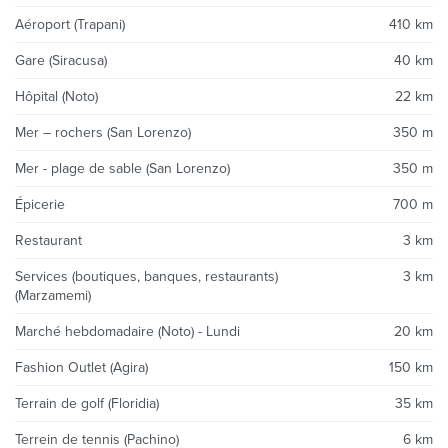
Aéroport (Trapani)
410 km
Gare (Siracusa)
40 km
Hôpital (Noto)
22 km
Mer – rochers (San Lorenzo)
350 m
Mer - plage de sable (San Lorenzo)
350 m
Épicerie
700 m
Restaurant
3 km
Services (boutiques, banques, restaurants)
3 km
(Marzamemi)
Marché hebdomadaire (Noto) - Lundi
20 km
Fashion Outlet (Agira)
150 km
Terrain de golf (Floridia)
35 km
Terrein de tennis (Pachino)
6 km