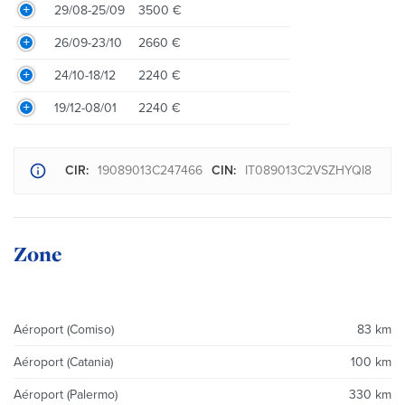
29/08-25/09
3500 €
26/09-23/10
2660 €
24/10-18/12
2240 €
19/12-08/01
2240 €
CIR:
19089013C247466
CIN:
IT089013C2VSZHYQI8
Zone
Aéroport (Comiso)
83 km
Aéroport (Catania)
100 km
Aéroport (Palermo)
330 km